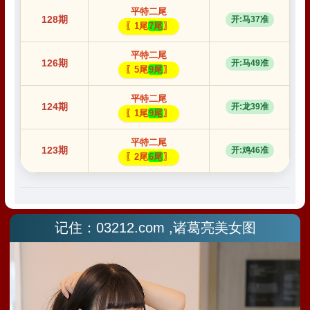
记住：03212.com ,诸葛亮美女图