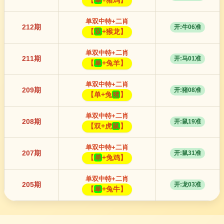
【
单
+猪鸡】
单双中特+二肖
212期
开:牛06准
【
双
+猴龙】
单双中特+二肖
211期
开:马01准
【
单
+兔羊】
单双中特+二肖
209期
开:猪08准
【单+兔
猪
】
单双中特+二肖
208期
开:鼠19准
【双+虎
鼠
】
单双中特+二肖
207期
开:鼠31准
【
单
+兔鸡】
单双中特+二肖
205期
开:龙03准
【
单
+兔牛】