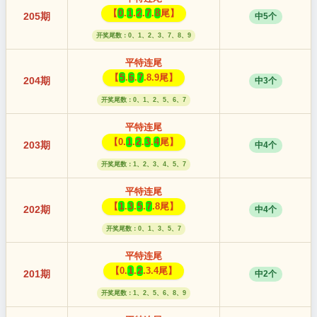
【
0
.
1
.
2
.
7
.
8
尾】
205期
中5个
开奖尾数：0、1、2、3、7、8、9
平特连尾
【
5
.
6
.
7
.8.9尾】
204期
中3个
开奖尾数：0、1、2、5、6、7
平特连尾
【0.
1
.
2
.
3
.
4
尾】
203期
中4个
开奖尾数：1、2、3、4、5、7
平特连尾
【
1
.
3
.
5
.
7
.8尾】
202期
中4个
开奖尾数：0、1、3、5、7
平特连尾
【0.
1
.
2
.3.4尾】
201期
中2个
开奖尾数：1、2、5、6、8、9