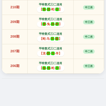
平特复式三/二连肖
210期
中三肖
【
兔
-
龙
-蛇-
马
】
平特复式三/二连肖
209期
中三肖
【
虎
-兔-
龙
-
蛇
】
平特复式三/二连肖
208期
中二肖
【蛇-马-
羊
-
猴
】
平特复式三/二连肖
207期
中二肖
【龙-
蛇
-
马
-羊】
平特复式三/二连肖
206期
中三肖
【
兔
-
龙
-蛇-
马
】