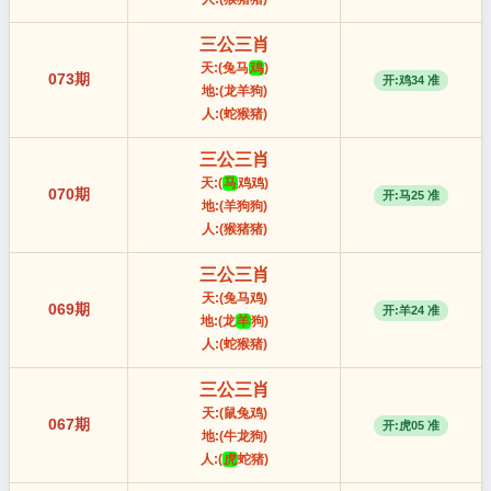
三公三肖
天:(兔马
鸡
)
073期
开:鸡34 准
地:(龙羊狗)
人:(蛇猴猪)
三公三肖
天:(
马
鸡鸡)
070期
开:马25 准
地:(羊狗狗)
人:(猴猪猪)
三公三肖
天:(兔马鸡)
069期
开:羊24 准
地:(龙
羊
狗)
人:(蛇猴猪)
三公三肖
天:(鼠兔鸡)
067期
开:虎05 准
地:(牛龙狗)
人:(
虎
蛇猪)