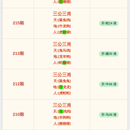
人:(
蛇
猴猪)
三公三肖
天:(鼠兔鸡)
215期
开:蛇14 准
地:(牛龙狗)
人:(虎
蛇
猪)
三公三肖
天:(兔马鸡)
213期
开:猴35 准
地:(龙羊狗)
人:(蛇
猴
猪)
三公三肖
天:(鼠兔兔)
212期
开:牛06 准
地:(
牛
龙龙)
人:(虎蛇蛇)
三公三肖
天:(
马
鸡鸡)
210期
开:马49 准
地:(羊狗狗)
人:(猴猪猪)