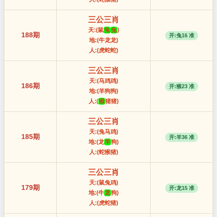
三公三肖
天:(鼠
兔
兔
)
188期
开:兔16 准
地:(牛龙龙)
人:(虎蛇蛇)
三公三肖
天:(马鸡鸡)
186期
开:猴23 准
地:(羊狗狗)
人:(
猴
猪猪)
三公三肖
天:(兔马鸡)
185期
开:羊36 准
地:(龙
羊
狗)
人:(蛇猴猪)
三公三肖
天:(鼠兔鸡)
179期
开:龙15 准
地:(牛
龙
狗)
人:(虎蛇猪)