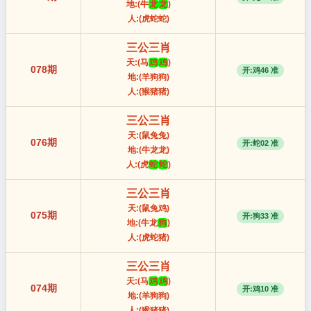
地:(牛
龙
龙
)
人:(虎蛇蛇)
三公三肖
天:(马
鸡
鸡
)
078期
开:鸡46 准
地:(羊狗狗)
人:(猴猪猪)
三公三肖
天:(鼠兔兔)
076期
开:蛇02 准
地:(牛龙龙)
人:(虎
蛇
蛇
)
三公三肖
天:(鼠兔鸡)
075期
开:狗33 准
地:(牛龙
狗
)
人:(虎蛇猪)
三公三肖
天:(马
鸡
鸡
)
074期
开:鸡10 准
地:(羊狗狗)
人:(猴猪猪)