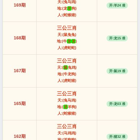
天:(兔马鸡)
169期
开:羊24 准
地:(龙
羊
狗)
人:(蛇猴猪)
三公三肖
天:(鼠兔兔)
168期
开:龙15 准
地:(牛
龙
龙
)
人:(虎蛇蛇)
三公三肖
天:(
鼠
兔鸡)
167期
开:鼠19 准
地:(牛龙狗)
人:(虎蛇猪)
三公三肖
天:(兔马鸡)
165期
开:龙03 准
地:(
龙
羊狗)
人:(蛇猴猪)
三公三肖
天:(马鸡鸡)
162期
开:猪32 准
地:(羊狗狗)